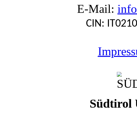
E-Mail:
inf
CIN: IT02
Impres
Südtirol